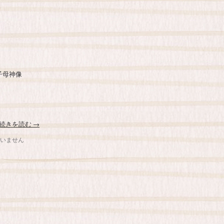
子母神像
続きを読む
→
いません