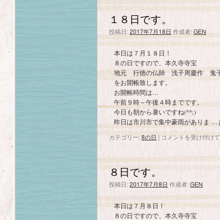
日
で
１８日です。
す。
は
投稿日:
2017年7月18日
作成者:
GEN
本日は７月１８日！
８の日ですので、本久寺寺宝
地元 行徳の仏師 浅子周慶作 鬼
をお開帳致します。
お開帳時間は…
午前９時～午後４時までです。
今日も朝から暑いですね(^^;)
昨日は市川市で集中豪雨がありま …
カテゴリー:
8の日
|
１
コメントを受け付けて
８
日
で
８日です。
す。
は
投稿日:
2017年7月8日
作成者:
GEN
本日は７月８日！
８の日ですので、本久寺寺宝