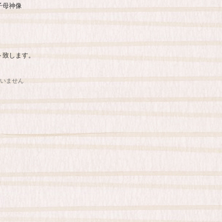
子母神像
ト致します。
いません