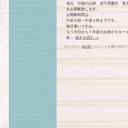
地元 行徳の仏師 浅子周慶作 鬼
をお開帳致します。
お開帳時間は…
午前９時～午後４時までです。
毎日暑いですね。
もう今日から７月盆のお経がスター
私 …
続きを読む
→
カテゴリー:
8の日
|
８
コメントを受け付けて
日
で
す。
は