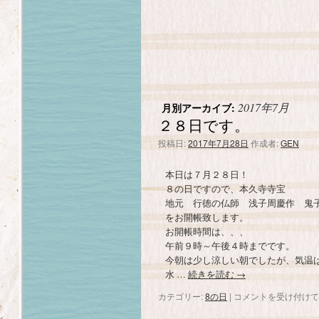
2017年7月
月別アーカイブ:
２８日です。
投稿日:
2017年7月28日
作成者:
GEN
本日は７月２８日！
８の日ですので、本久寺寺宝
地元 行徳の仏師 浅子周慶作 鬼
をお開帳致します。
お開帳時間は、、、
午前９時～午後４時までです。
今朝は少し涼しい朝でしたが、気温
水 …
続きを読む
→
カテゴリー:
8の日
|
２
コメントを受け付けて
８