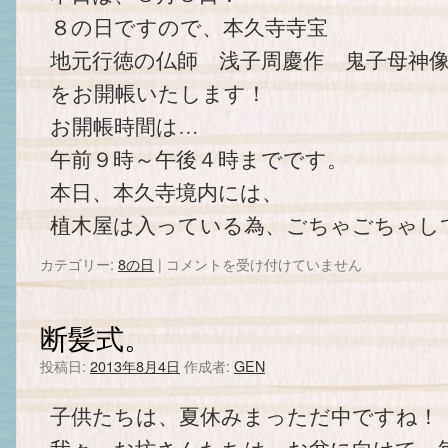
せ。
は
８の日ですので、本久寺寺宝
地元行徳の仏師 浅子周慶作 鬼子母神
をお開帳いたします！
お開帳時間は…
午前９時～午後４時までです。
本日、本久寺境内には、
植木屋は入っている為、ごちゃごちゃし
カテゴリー:
8の日
|
８
コメントを受け付けていません
日
で
す。
断髪式。
は
投稿日:
2013年8月4日
作成者:
GEN
子供たちは、夏休みまっただ中ですね！