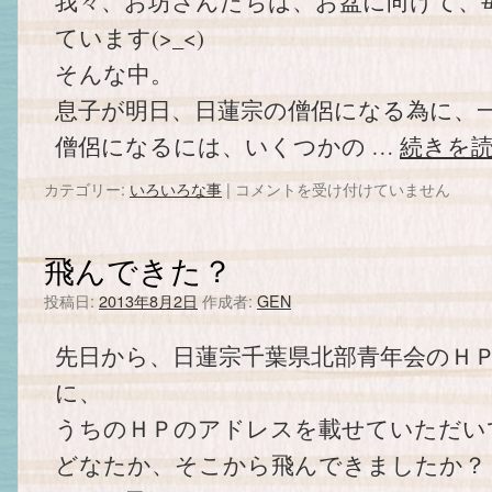
我々、お坊さんたちは、お盆に向けて、
ています(>_<)
そんな中。
息子が明日、日蓮宗の僧侶になる為に、
僧侶になるには、いくつかの …
続きを
カテゴリー:
いろいろな事
|
断
コメントを受け付けていません
髪
式。
は
飛んできた？
投稿日:
2013年8月2日
作成者:
GEN
先日から、日蓮宗千葉県北部青年会のＨ
に、
うちのＨＰのアドレスを載せていただいてま
どなたか、そこから飛んできましたか？