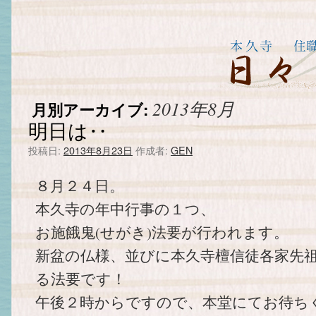
2013年8月
月別アーカイブ:
明日は‥
投稿日:
2013年8月23日
作成者:
GEN
８月２４日。
本久寺の年中行事の１つ、
お施餓鬼(せがき)法要が行われます。
新盆の仏様、並びに本久寺檀信徒各家先
る法要です！
午後２時からですので、本堂にてお待ち