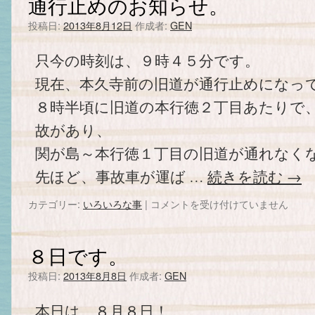
通行止めのお知らせ。
解
除
投稿日:
2013年8月12日
作成者:
GEN
の
お
只今の時刻は、９時４５分です。
知
ら
現在、本久寺前の旧道が通行止めになっ
せ。
８時半頃に旧道の本行徳２丁目あたりで
は
故があり、
関が島～本行徳１丁目の旧道が通れなく
先ほど、事故車が運ば …
続きを読む
→
カテゴリー:
いろいろな事
|
通
コメントを受け付けていません
行
止
め
８日です。
の
お
投稿日:
2013年8月8日
作成者:
GEN
知
ら
本日は、８月８日！