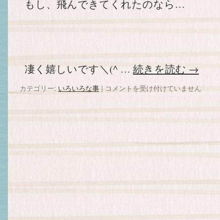
もし、飛んできてくれたのなら…
凄く嬉しいです＼(^ …
続きを読む
→
カテゴリー:
いろいろな事
|
飛
コメントを受け付けていません
ん
で
き
た？
は