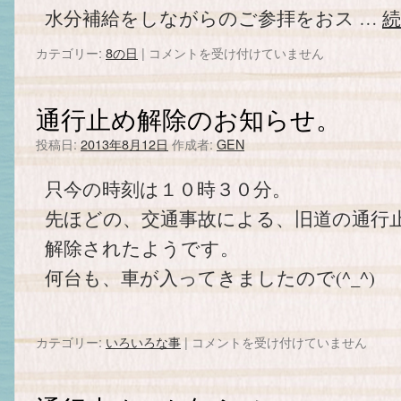
水分補給をしながらのご参拝をおス …
カテゴリー:
8の日
|
18
コメントを受け付けていません
日
で
す。
通行止め解除のお知らせ。
は
投稿日:
2013年8月12日
作成者:
GEN
只今の時刻は１０時３０分。
先ほどの、交通事故による、旧道の通行
解除されたようです。
何台も、車が入ってきましたので(^_^)
カテゴリー:
いろいろな事
|
通
コメントを受け付けていません
行
止
め