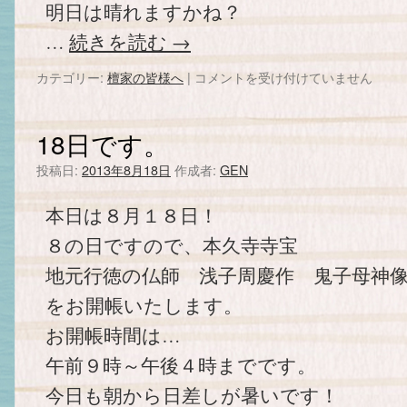
明日は晴れますかね？
…
続きを読む
→
カテゴリー:
檀家の皆様へ
|
明
コメントを受け付けていません
日
は‥
は
18日です。
投稿日:
2013年8月18日
作成者:
GEN
本日は８月１８日！
８の日ですので、本久寺寺宝
地元行徳の仏師 浅子周慶作 鬼子母神
をお開帳いたします。
お開帳時間は…
午前９時～午後４時までです。
今日も朝から日差しが暑いです！