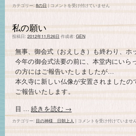
カテゴリー:
8の日
|
２
コメントを受け付けていません
８
日
で
私の願い
す。
は
投稿日:
2012年11月26日
作成者:
GEN
無事、御会式（おえしき）も終わり、ホ
今年の御会式法要の前に、本堂内にいら
の方にはご報告いたしましたが…
本久寺に新しい仏像が安置されましたの
ご報告いたします。
目 …
続きを読む
→
カテゴリー:
目の神様 日朝上人
|
私
コメントを受け付けていませ
の
願