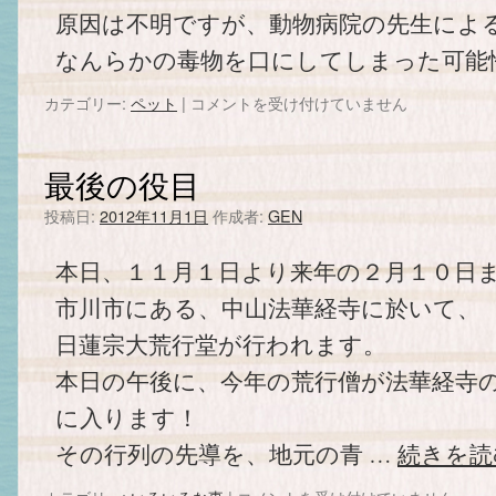
原因は不明ですが、動物病院の先生によ
なんらかの毒物を口にしてしまった可能
カテゴリー:
ペット
|
悲
コメントを受け付けていません
し
い
お
最後の役目
知
ら
投稿日:
2012年11月1日
作成者:
GEN
せ
は
本日、１１月１日より来年の２月１０日
市川市にある、中山法華経寺に於いて、
日蓮宗大荒行堂が行われます。
本日の午後に、今年の荒行僧が法華経寺
に入ります！
その行列の先導を、地元の青 …
続きを