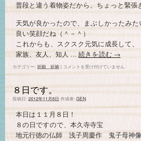
普段と違う着物姿だから、ちょっと緊張ぎ
天気が良かったので、まぶしかったみた
良い笑顔だね（＾－＾）
これからも、スクスク元気に成長して、
家族、友人、知人 …
続きを読む
→
カテゴリー:
祈願 祈祷
|
祝
コメントを受け付けていません
七
五
三
８日です。
は
投稿日:
2012年11月8日
作成者:
GEN
本日は１１月８日！
８の日ですので、本久寺寺宝
地元行徳の仏師 浅子周慶作 鬼子母神