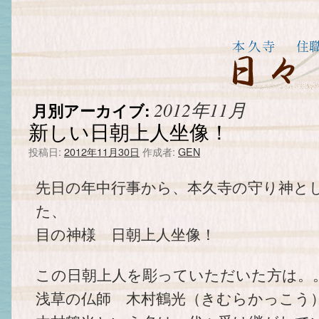
2012年11月
月別アーカイブ:
新しい日朝上人坐像！
投稿日:
2012年11月30日
作成者:
GEN
先日の年中行事から、本久寺の守り神と
た、
目の神様 日朝上人坐像！
この日朝上人を彫っていただいた方は。
浅草の仏師 木村鶴光（きむらかっこう