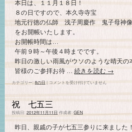
本日は、１１月１８日！
８の日ですので、本久寺寺宝
地元行徳の仏師 浅子周慶作 鬼子母神
をお開帳いたします。
お開帳時間は…
午前９時～午後４時までです。
昨日の激しい雨風がウソのような晴天の
皆様のご参拝お待 …
続きを読む
→
カテゴリー:
8の日
|
１
コメントを受け付けていません
８
日
で
祝 七五三
す。
は
投稿日:
2012年11月11日
作成者:
GEN
昨日、親戚の子が七五三参りに来ました