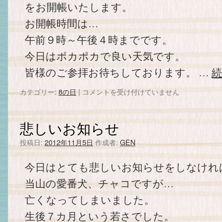
をお開帳いたします。
お開帳時間は…
午前９時～午後４時までです。
今日はポカポカで良い天気です。
皆様のご参拝お待ちしております。 …
カテゴリー:
8の日
|
８
コメントを受け付けていません
日
で
す。
悲しいお知らせ
は
投稿日:
2012年11月5日
作成者:
GEN
今日はとても悲しいお知らせをしなけれ
当山の愛番犬、チャコですが…
亡くなってしまいました。
生後７カ月という若さでした。