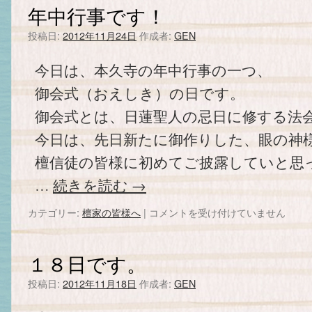
い
年中行事です！
は
投稿日:
2012年11月24日
作成者:
GEN
今日は、本久寺の年中行事の一つ、
御会式（おえしき）の日です。
御会式とは、日蓮聖人の忌日に修する法
今日は、先日新たに御作りした、眼の神
檀信徒の皆様に初めてご披露していと思
…
続きを読む
→
カテゴリー:
檀家の皆様へ
|
年
コメントを受け付けていません
中
行
事
１８日です。
で
す！
投稿日:
2012年11月18日
作成者:
GEN
は