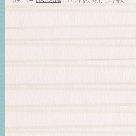
カテゴリー:
いろいろな事
|
最
コメントを受け付けていません
後
の
役
目
は