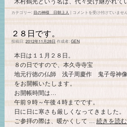
木村鶴光という名は、代々受け継がれて
カテゴリー:
目の神様 日朝上人
|
新
コメントを受け付けていませ
し
い
日
２８日です。
朝
上
投稿日:
2012年11月28日
作成者:
GEN
人
坐
本日は１１月２８日。
像！
は
８の日ですので、本久寺寺宝
地元行徳の仏師 浅子周慶作 鬼子母神
をお開帳いたします。
お開帳時間は…
午前９時～午後４時までです。
日に日に寒さも厳しくなってきました。
ご参拝の際は、暖かくして …
続きを読