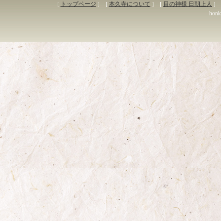
[
トップページ
] [
本久寺について
] [
目の神様 日朝上人
] 
honky