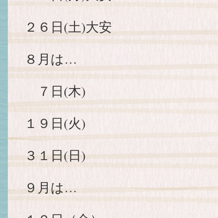
２６日(土)大安
８月は…
７日(木)
１９日(火)
３１日(日)
９月は…