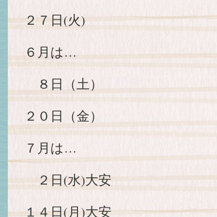
２７日(火)
６月は…
８日（土）
２０日（金）
７月は…
２日(水)大安
１４日(月)大安