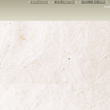
[
トップページ
] [
本久寺について
] [
目の神様 日朝上人
] 
honky