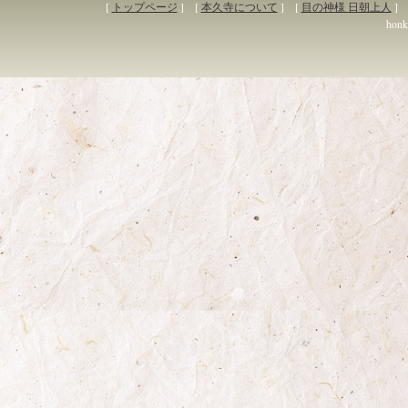
[
トップページ
] [
本久寺について
] [
目の神様 日朝上人
] 
honky