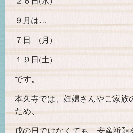
２６日(水)
９月は…
７日 (月)
１９日(土)
です。
本久寺では、妊婦さんやご家族
ため、
戌の日ではなくても、安産祈願