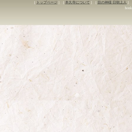
[
トップページ
] [
本久寺について
] [
目の神様 日朝上人
] 
honky