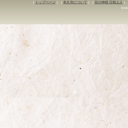
[
トップページ
] [
本久寺について
] [
目の神様 日朝上人
] 
honky