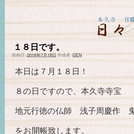
１８日です。
投稿日:
2016年7月18日
作成者:
GEN
本日は７月１８日！
８の日ですので、本久寺寺宝
地元行徳の仏師 浅子周慶作 
をお開帳致します。