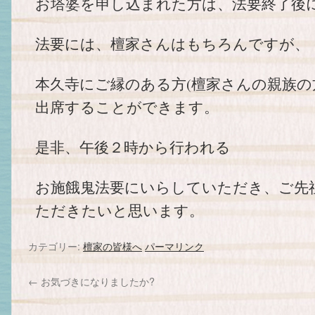
お塔婆を申し込まれた方は、法要終了後
法要には、檀家さんはもちろんですが、
本久寺にご縁のある方(檀家さんの親族の
出席することができます。
是非、午後２時から行われる
お施餓鬼法要にいらしていただき、ご先
ただきたいと思います。
カテゴリー:
檀家の皆様へ
パーマリンク
←
お気づきになりましたか?