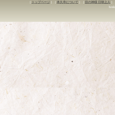
[
トップページ
] [
本久寺について
] [
目の神様 日朝上人
] 
honky