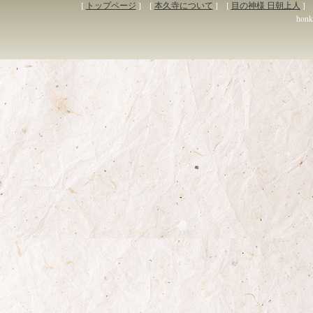
[
トップページ
] [
本久寺について
] [
目の神様 日朝上人
] 
honky