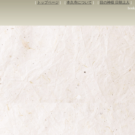
[
トップページ
] [
本久寺について
] [
目の神様 日朝上人
] 
honky