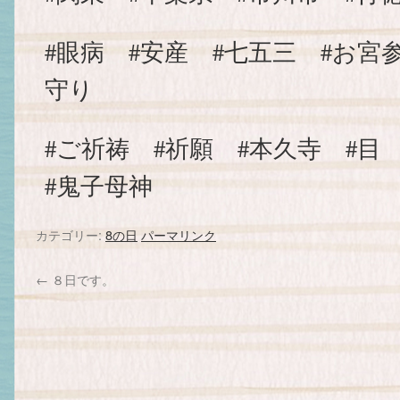
#眼病 #安産 #七五三 #お宮
守り
#ご祈祷 #祈願 #本久寺 #目
#鬼子母神
カテゴリー:
8の日
パーマリンク
←
８日です。