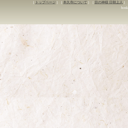
[
トップページ
] [
本久寺について
] [
目の神様 日朝上人
] 
honky