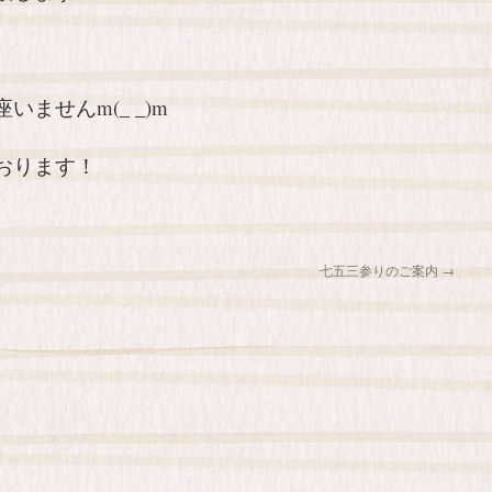
ませんm(_ _)m
おります！
七五三参りのご案内
→