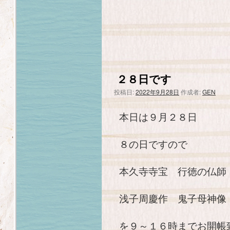
２８日です
投稿日:
2022年9月28日
作成者:
GEN
本日は９月２８日
８の日ですので
本久寺寺宝 行徳の仏師
浅子周慶作 鬼子母神像
を９～１６時までお開帳