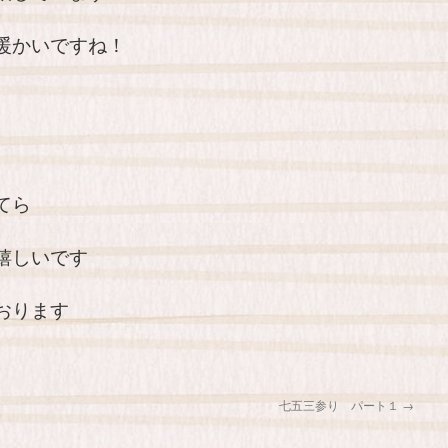
暖かいですね！
てら
嬉しいです
おります
七五三参り パート１
→