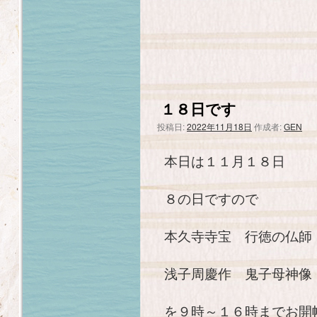
１８日です
投稿日:
2022年11月18日
作成者:
GEN
本日は１１月１８日
８の日ですので
本久寺寺宝 行徳の仏師
浅子周慶作 鬼子母神像
を９時～１６時までお開