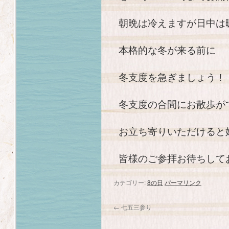
朝晩は冷えますが日中は
本格的な冬が来る前に
冬支度を急ぎましょう！
冬支度の合間にお散歩が
お立ち寄りいただけると
皆様のご参拝お待ちして
カテゴリー:
8の日
パーマリンク
←
七五三参り