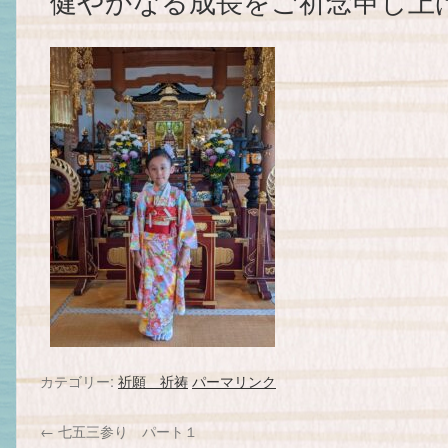
健やかなる成長をご祈念申し上
カテゴリー:
祈願 祈祷
パーマリンク
←
七五三参り パート１