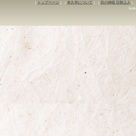
[
トップページ
] [
本久寺について
] [
目の神様 日朝上人
] 
honky