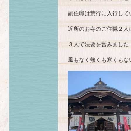
副住職は荒行に入行して
近所のお寺のご住職２人
３人で法要を営みました
風もなく熱くも寒くもな