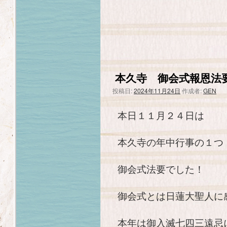
本久寺 御会式報恩法
投稿日:
2024年11月24日
作成者:
GEN
本日１１月２４日は
本久寺の年中行事の１つ
御会式法要でした！
御会式とは日蓮大聖人に
本年は御入滅七四三遠忌