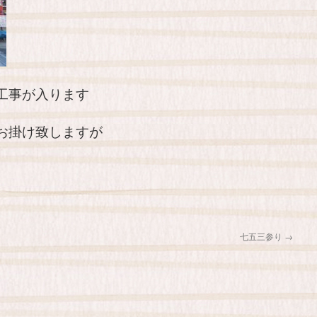
工事が入ります
お掛け致しますが
七五三参り
→