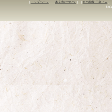
[
トップページ
] [
本久寺について
] [
目の神様 日朝上人
] 
honky