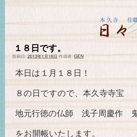
１８日です。
投稿日:
2013年1月18日
作成者:
GEN
本日は１月１８日！
８の日ですので、本久寺寺宝
地元行徳の仏師 浅子周慶作 
をお開帳いたします。