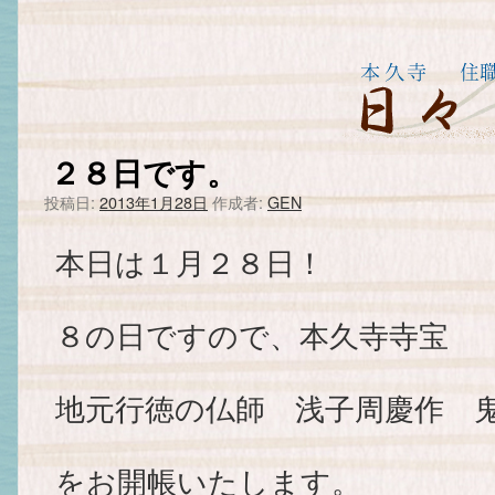
２８日です。
投稿日:
2013年1月28日
作成者:
GEN
本日は１月２８日！
８の日ですので、本久寺寺宝
地元行徳の仏師 浅子周慶作 
をお開帳いたします。