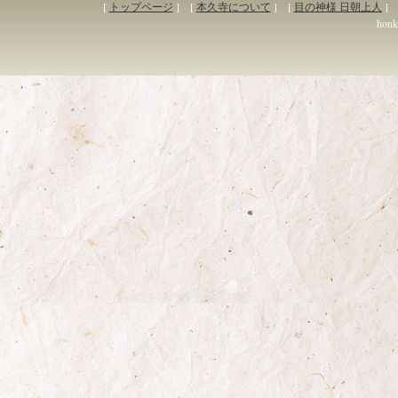
[
トップページ
] [
本久寺について
] [
目の神様 日朝上人
] 
honky