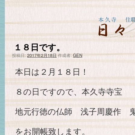
１８日です。
投稿日:
2017年2月18日
作成者:
GEN
本日は２月１８日！
８の日ですので、本久寺寺宝
地元行徳の仏師 浅子周慶作 
をお開帳致します。