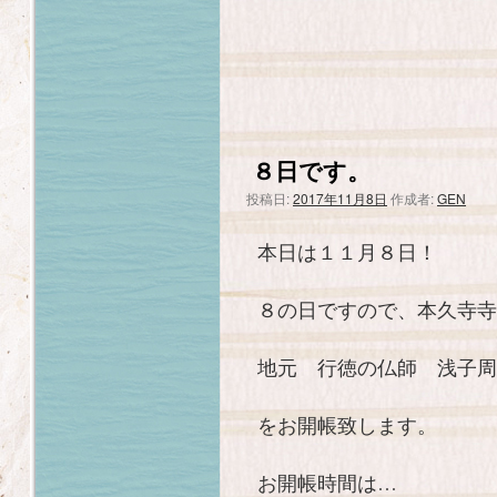
８日です。
投稿日:
2017年11月8日
作成者:
GEN
本日は１１月８日！
８の日ですので、本久寺寺
地元 行徳の仏師 浅子周
をお開帳致します。
お開帳時間は…