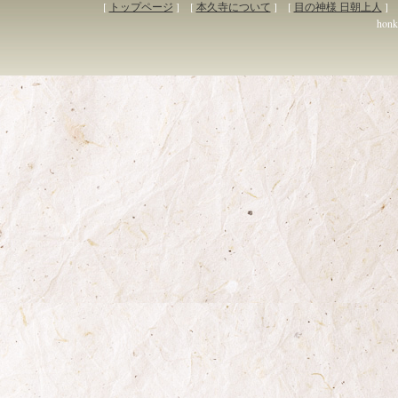
[
トップページ
] [
本久寺について
] [
目の神様 日朝上人
] 
honky