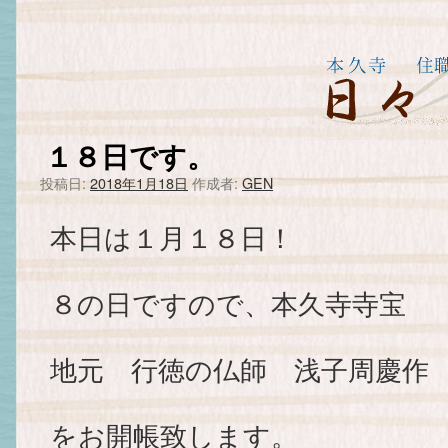
１８日です。
投稿日:
2018年1月18日
作成者:
GEN
本日は１月１８日！
８の日ですので、本久寺寺宝
地元 行徳の仏師 浅子周慶作
をお開帳致します。