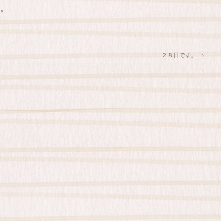
。
２８日です。
→